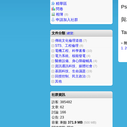
精華區
Ps
問卷
相簿
(8)
與
申請加入社群
Ta
文件分類
[
總覽
]
傳統文化倫理道德
(7)
附
STS、工程倫理
(8)
1.
2
電機工程、科學素養
(10)
電力系統、核能發電
(4)
醫療設備、身心障礙輔具
(4)
資訊通訊科技、媒體社會
(7)
基因科技、生命議題
(19)
回授控制、民主政治
(3)
其他
社群資訊
訪客: 385482
文章: 62
討論: 166
公告: 23
容量: 剩餘
371.9 MB
(500 MB)