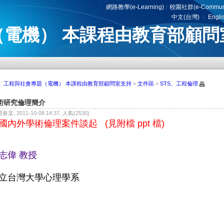
網路教學(e-Learning)
校園社群(e-Communi
中文(台灣)
Engli
（電機） 本課程由教育部顧問
巨匠電腦認證專任講師）
:
工程與社會專題（電機） 本課程由教育部顧問室支持
>
文件區
>
STS、工程倫理
術研究倫理簡介
趙春棠, 2011-10-08 14:37, 人氣(2530)
國內外學術倫理案件談起 (見附檔 ppt 檔)
志偉 教授
立台灣大學心理學系