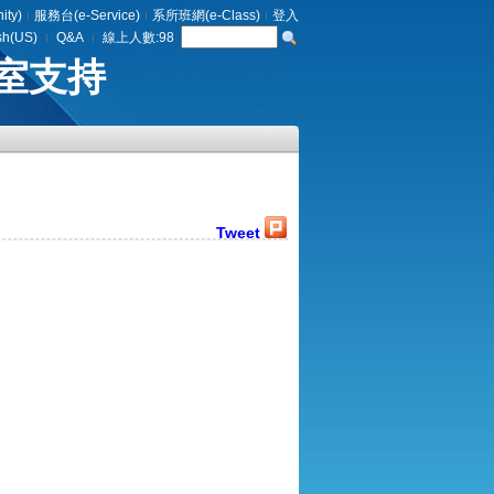
ty)
服務台(e-Service)
系所班網(e-Class)
登入
sh(US)
Q&A
線上人數:
98
室支持
Tweet