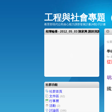
工程與社會專題
教育部現代公民核心能力課群發展計畫(A類)子計畫
相簿輪播 - 2012_05_03 陳家興 講師演講（
位置
學
by 
從
胡
社群功能
國
社群首頁
文件區
(62)
行事曆
活動
(2)
討論區
(166)