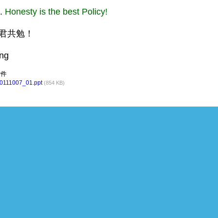
.
Honesty is the best Policy!
君共勉！
ng
件
0111007_01.ppt
(854 KB)