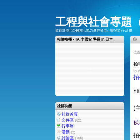
工程與社會專題
教育部現代公民核心能力課群發展計畫(A類)子計畫
相簿輪播 - TA 李國安 學長 in 日本
位置
拍
by 
拍
ht
社群功能
(
社群首頁
文件區
(62)
侯
行事曆
活動
(2)
拍
討論區
(166)