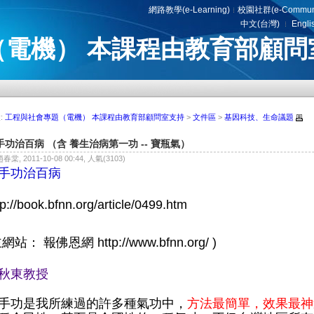
網路教學(e-Learning)
校園社群(e-Communi
中文(台灣)
Engli
（電機） 本課程由教育部顧問
:
工程與社會專題（電機） 本課程由教育部顧問室支持
>
文件區
>
基因科技、生命議題
手功治百病 （含 養生治病第一功 -- 寶瓶氣）
趙春棠, 2011-10-08 00:44, 人氣(3103)
手功治百病
tp://book.bfnn.org/article/0499.htm
主網站： 報佛恩網
http://www.bfnn.org/
)
秋東教授
手功是我所練過的許多種氣功中，
方法最簡單，效果最神