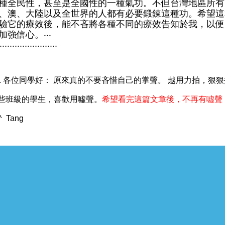
種全民性，甚至是全國性的一種氣功。不但台灣地區所有
、澳、大陸以及全世界的人都有必要鍛鍊這種功。希望這
驗它的療效後，能不吝將各種不同的療效告知於我，以便
加強信心。‧‧‧
.......................
s. 各位同學好： 原來真的不要吝惜自己的掌聲。 越用力拍，狠
些班級的學生，喜歡用噓聲。
希望看完這篇文章後，不再有噓聲
^ Tang