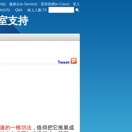
ty)
服務台(e-Service)
系所班網(e-Class)
登入
sh(US)
Q&A
線上人數:
73
室支持
Tweet
速的一種功法
，值得把它推展成