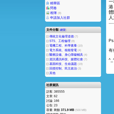
一
精華區
港
問卷
體
相簿
(8)
人
申請加入社群
....
文件分類
[
總覽
]
傳統文化倫理道德
(7)
P
STS、工程倫理
(8)
電機工程、科學素養
(10)
有
電力系統、核能發電
(4)
醫療設備、身心障礙輔具
(4)
資訊通訊科技、媒體社會
(7)
^_
基因科技、生命議題
(19)
回授控制、民主政治
(3)
其他
社群資訊
訪客: 385555
文章: 62
討論: 166
公告: 23
容量: 剩餘
371.9 MB
(500 MB)