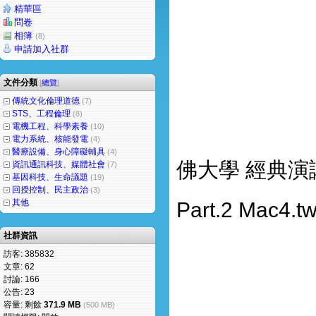
精華區
問卷
相簿
(8)
申請加入社群
文件分類
[
總覽
]
傳統文化倫理道德
(7)
STS、工程倫理
(8)
電機工程、科學素養
(10)
電力系統、核能發電
(4)
醫療設備、身心障礙輔具
(4)
佛大學 經典
資訊通訊科技、媒體社會
(7)
基因科技、生命議題
(19)
回授控制、民主政治
(3)
其他
Part.2 Mac4.
社群資訊
訪客: 385832
文章: 62
討論: 166
公告: 23
容量: 剩餘
371.9 MB
(500 MB)