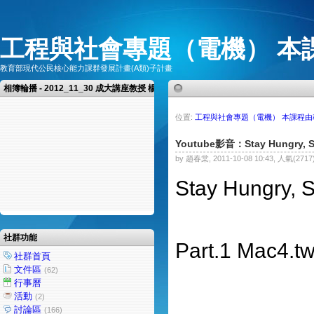
工程與社會專題（電機） 本
教育部現代公民核心能力課群發展計畫(A類)子計畫
相簿輪播 - 2012_11_30 成大講座教授 楊憲東教授 演講 領略空相之美
位置:
工程與社會專題（電機） 本課程
Youtube影音：Stay Hungry,
by 趙春棠, 2011-10-08 10:43, 人氣(2717
Stay Hungry
社群功能
Part.1 Mac4.
社群首頁
文件區
(62)
行事曆
活動
(2)
討論區
(166)