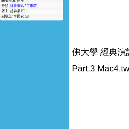
閱讀權限: 開放
分類:
計畫網站 / 工學院
版主: 趙春棠
副版主: 李國安
佛大學 經典
Part.3 Mac4.