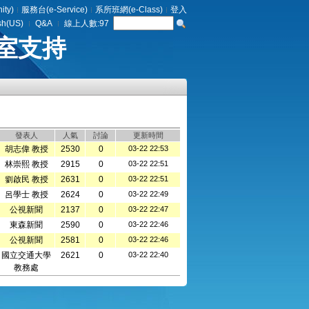
ty)
服務台(e-Service)
系所班網(e-Class)
登入
sh(US)
Q&A
線上人數:
97
室支持
發表人
人氣
討論
更新時間
胡志偉 教授
2530
0
03-22 22:53
林崇熙 教授
2915
0
03-22 22:51
劉啟民 教授
2631
0
03-22 22:51
呂學士 教授
2624
0
03-22 22:49
公視新聞
2137
0
03-22 22:47
東森新聞
2590
0
03-22 22:46
公視新聞
2581
0
03-22 22:46
國立交通大學
2621
0
03-22 22:40
教務處