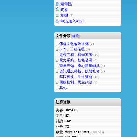
精華區
問卷
相簿
(8)
申請加入社群
文件分類
[
總覽
]
傳統文化倫理道德
(7)
STS、工程倫理
(8)
電機工程、科學素養
(10)
電力系統、核能發電
(4)
醫療設備、身心障礙輔具
(4)
資訊通訊科技、媒體社會
(7)
基因科技、生命議題
(19)
回授控制、民主政治
(3)
其他
社群資訊
訪客: 385478
文章: 62
討論: 166
公告: 23
容量: 剩餘
371.9 MB
(500 MB)