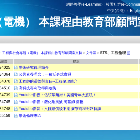
網路教學(e-Learning)
校園社群(e-Communi
中文(台灣)
Engli
（電機） 本課程由教育部顧問
授 演講
STS、工程倫理
:
工程與社會專題（電機） 本課程由教育部顧問室支持
>
文件區
>
編號
標題
34025
學術研究倫理簡介
34364
公民素養理念：一種反身式實踐
34378
工程師的道德與責任--工程倫理簡介
34510
高科技專利取得與攻防
34739
Youtube影音：佔領華爾街！美國青年大怒吼！
34745
Youtube影音：塑化劑風波 阿基師 痛批
34748
Youtube影音：六輕賠償談不攏 麥寮鄉民封路抗議
65159
學術倫理專區