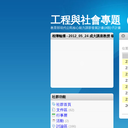
工程與社會專題
教育部現代公民核心能力課群發展計畫(A類)子計畫
相簿輪播 - 2012_05_24 成大講座教授 楊憲東教
位置
2
2
2
2
2
2
社群功能
2
社群首頁
2
文件區
(62)
行事曆
活動
(2)
討論區
(166)