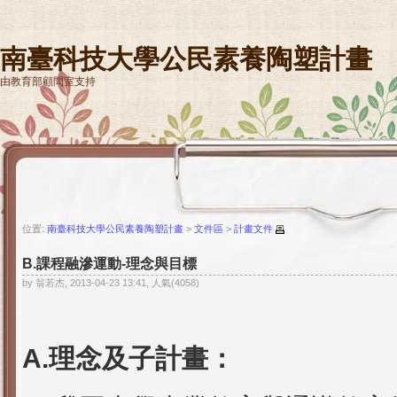
南臺科技大學公民素養陶塑計畫
由教育部顧問室支持
位置:
南臺科技大學公民素養陶塑計畫
>
文件區
>
計畫文件
B.課程融滲運動-理念與目標
by 翁若杰, 2013-04-23 13:41, 人氣(4058)
A.理念及子計畫：