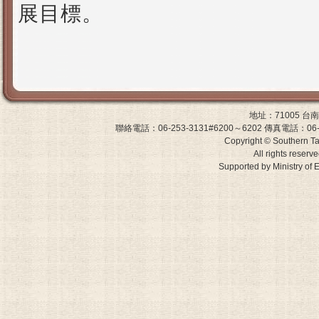
展目標。
地址：71005 
聯絡電話：06-253-3131#6200～6202 傳真電話：06-243-0
Copyright © Southern Ta
All rights reserv
Supported by Ministry 