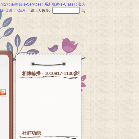
ity)
服務台(e-Service)
系所班網(e-Class)
登入
ish(US)
Q&A
線上人數:
96
相簿輪播 - 1010917-1130參觀圖書館
社群功能