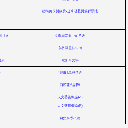
藝術美學與欣賞
-
邊緣發聲與族群關懷
與社會
文學與音樂中的哲思
宗教與靈性生活
書寫
電影與文學
學
社團組織與領導
口頭報告訓練
人文藝術概論(A)
人文藝術概論(B)
自然科學概論