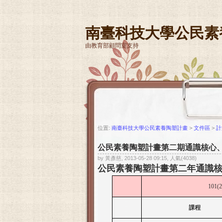
南臺科技大學公民素
由教育部顧問室支持
位置:
南臺科技大學公民素養陶塑計畫
>
文件區
>
計
公民素養陶塑計畫第二期通識核心
by 黃彥慈, 2013-05-28 09:15, 人氣(4038)
公民素養陶塑計畫第二年通識
101(2
課程