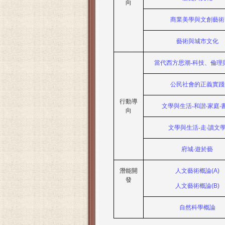
向
商業美學與文創藝術
藝術與城市文化
當代西方思潮-科技、倫理
公民社會的正義實踐
行動導
文學與生活
-
和諧‧家庭‧
向
文學與生活-走‧讀文
府城‧遊於藝
潛能開
人文藝術概論(A)
發
人文藝術概論(B)
自然科學概論