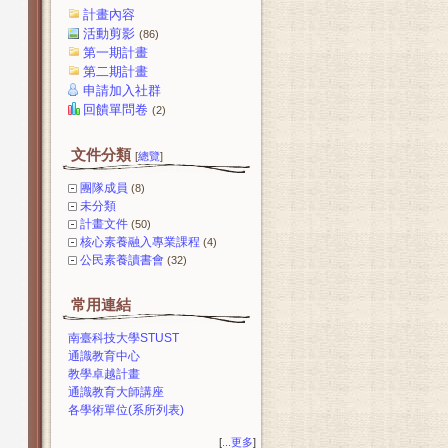
計畫內容
活動剪影
(86)
第一期計畫
第二期計畫
申請加入社群
回饋單問卷
(2)
文件分類
[
總覽
]
團隊成員
(8)
未分類
計畫文件
(50)
核心素養融入專業課程
(4)
公民素養讀書會
(32)
常用連結
南臺科技大學STUST
通識教育中心
教學卓越計畫
通識教育大師講座
各學術單位(系所列表)
[
...更多
]