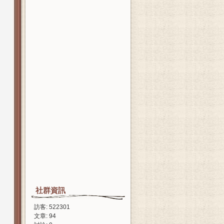
社群資訊
訪客: 522301
文章: 94