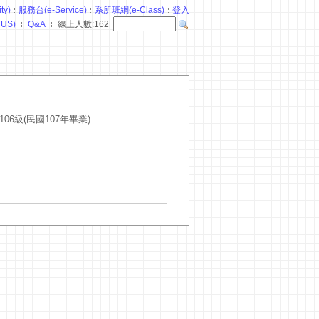
y)
服務台(e-Service)
系所班網(e-Class)
登入
(US)
Q&A
線上人數:
162
6級(民國107年畢業)