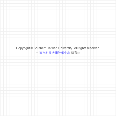
Copyright © Southern Taiwan University.. All rights reserved.
rn
南台科技大學計網中心
建置rn