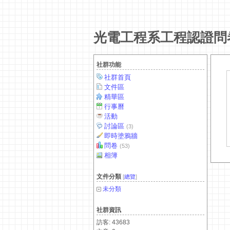
光電工程系工程認證問
社群功能
社群首頁
文件區
精華區
行事曆
活動
討論區
(3)
即時塗鴉牆
問卷
(53)
相簿
文件分類
[
總覽
]
未分類
社群資訊
訪客: 43683