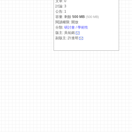
文章: 0
討論: 3
公告: 1
容量: 剩餘
500 MB
(500 MB)
閱讀權限: 開放
分類:
研討會 / 學術性
版主: 吳祐銘
副版主: 許進明