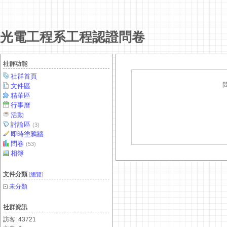
光電工程系工程認證問卷
社群功能
社群首頁
文件區
精華區
行事曆
活動
討論區
(3)
即時塗鴉牆
問卷
(53)
相簿
文件分類
[
總覽
]
未分類
社群資訊
訪客: 43721