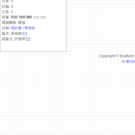
文章: 0
討論: 3
公告: 1
容量: 剩餘
500 MB
(500 MB)
閱讀權限: 開放
分類:
研討會 / 學術性
版主: 吳祐銘
副版主: 許進明
Copyright © Southern T
rn
南台