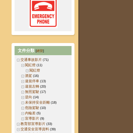
文件分類
[
總覽
]
交通事故影片
(71)
闖紅燈
(11)
闖紅燈
酒駕
(16)
違規停車
(13)
違規左轉
(20)
無照駕駛
(17)
逆向
(14)
未保持安全距離
(18)
危險駕駛
(10)
內輪差
(5)
宣導影片
(9)
教育部宣導影片
(33)
交通安全宣導資料
(39)