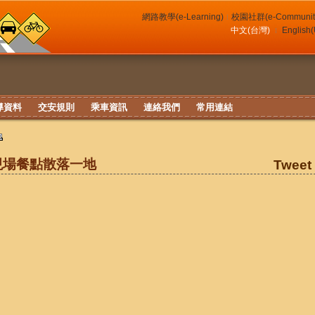
網路教學(e-Learning)
校園社群(e-Communit
中文(台灣)
English
導資料
交安規則
乘車資訊
連絡我們
常用連結
現場餐點散落一地
Tweet