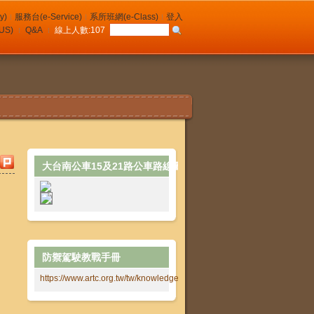
y)
服務台(e-Service)
系所班網(e-Class)
登入
(US)
Q&A
線上人數:
107
大台南公車15及21路公車路線圖
防禦駕駛教戰手冊
https://www.artc.org.tw/tw/knowledge/manual/2