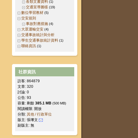
各類文書資料
(1)
交通宣導圖樣
(19)
數位學習教材
(5)
交安規則
事故對應措施
(4)
大眾運輸交安
(4)
交通事故統計與分析
學生交通事故統計資料
(1)
聯絡資訊
(1)
社群資訊
訪客: 864879
文章: 320
討論: 0
公告: 93
容量: 剩餘
385.1 MB
(500 MB)
閱讀權限: 開放
分類:
其他 / 行政單位
版主: 張瓈文
副版主: 無