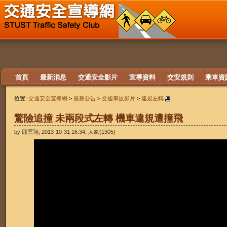
首頁
最新消息
交通安全影片
宣導資料
交安規則
乘車資
位置:
交通安全宣導網
>
最新公告
>
交通事故影片
>
違規左轉
驚險追撞 未兩段式左轉 機車違規遭撞飛
by 邱雲翔, 2013-10-31 16:34, 人氣(1305)