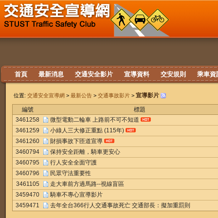
首頁
最新消息
交通安全影片
宣導資料
交安規則
乘車資
宣導影片
位置:
交通安全宣導網
>
最新公告
>
交通事故影片
>
編號
標題
3461258
微型電動二輪車 上路前不可不知道
3461259
小綠人三大修正重點 (115年)
3461260
財損事故下匝道宣導
3460794
保持安全距離，騎車更安心
3460795
行人安全全面守護
3460796
民眾守法重要性
3461105
走大車前方過馬路--視線盲區
3459470
騎車不專心宣導影片
3459471
去年全台366行人交通事故死亡 交通部長：擬加重罰則