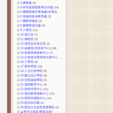
3.總務處
(6)
4.研究發展暨產學合作處
(14)
5.國際暨兩岸事務處(含華語中心)
(12)
6.進修與延伸教育處
(3)
7.國際專修部
(2)
8.圖書暨資訊處
(3)
9.人事室
(11)
10.會計室
(7)
11.稽核室
(3)
12.環境安全衛生室
(2)
13.秘書室(含校友中心)
(18)
14.校務發展推動中心
(7)
15.社會責任暨環境永續中心
(3)
16.工學院
(8)
17.商管學院
(15)
18.人文社會學院
(5)
19.數位設計學院
(6)
20.智慧健康學院
(3)
21.通識教育中心
(4)
22.師資培育中心
(21)
23.雙語教學推動中心
(11)
24.體育與運動中心
(14)
25.附設幼兒園
(1)
26.附設文化創意產業園區
(2)
▲歷史法規區(舊版法規)