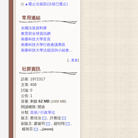
▲廢止法規區(法規已廢止)
常用連結
全國法規資料庫
教育部全球資訊網
南臺科技大學首頁
南臺科技大學行政會議專區
南臺科技大學法規諮詢小組會議專區
[
...更多
]
社群資訊
訪客: 1972317
文章: 408
討論: 0
公告: 1
容量: 剩餘
62 MB
(1000 MB)
閱讀權限: 開放
分類:
其他 / 行政單位
版主: 蔡佳汝
, 許雅琁
副版主: 廖婕羽
, 趙怡翔
,
楊智芬
...[more]