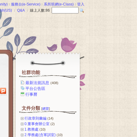
ity)
服務台(e-Service)
系所班網(e-Class)
登入
ish(US)
Q&A
線上人數:
86
社群功能
最新法規訊息
(408)
平台公告區
行事曆
文件分類
[
總覽
]
行政章則彙編
(14)
0.董事會辦公室
(2)
1.教務處
(10)
2.學務處(含軍訓室)
(10)