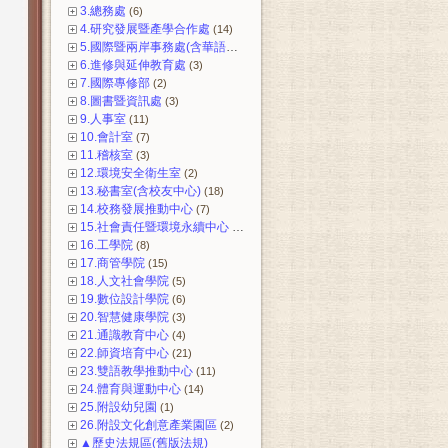
3.總務處
(6)
4.研究發展暨產學合作處
(14)
5.國際暨兩岸事務處(含華語中心)
(12)
6.進修與延伸教育處
(3)
7.國際專修部
(2)
8.圖書暨資訊處
(3)
9.人事室
(11)
10.會計室
(7)
11.稽核室
(3)
12.環境安全衛生室
(2)
13.秘書室(含校友中心)
(18)
14.校務發展推動中心
(7)
15.社會責任暨環境永續中心
(3)
16.工學院
(8)
17.商管學院
(15)
18.人文社會學院
(5)
19.數位設計學院
(6)
20.智慧健康學院
(3)
21.通識教育中心
(4)
22.師資培育中心
(21)
23.雙語教學推動中心
(11)
24.體育與運動中心
(14)
25.附設幼兒園
(1)
26.附設文化創意產業園區
(2)
▲歷史法規區(舊版法規)