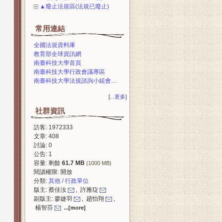
▲廢止法規區(法規已廢止)
常用連結
全國法規資料庫
教育部全球資訊網
南臺科技大學首頁
南臺科技大學行政會議專區
南臺科技大學法規諮詢小組會議專區
[
...更多
]
社群資訊
訪客: 1972333
文章: 408
討論: 0
公告: 1
容量: 剩餘
61.7 MB
(1000 MB)
閱讀權限: 開放
分類:
其他 / 行政單位
版主: 蔡佳汝
, 許雅琁
副版主: 廖婕羽
, 趙怡翔
,
楊智芬
...[more]