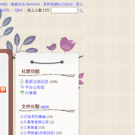
ity)
服務台(e-Service)
系所班網(e-Class)
登入
sh(US)
Q&A
線上人數:
115
社群功能
最新法規訊息
(408)
平台公告區
行事曆
文件分類
[
總覽
]
行政章則彙編
(14)
0.董事會辦公室
(2)
1.教務處
(10)
2.學務處(含軍訓室)
(10)