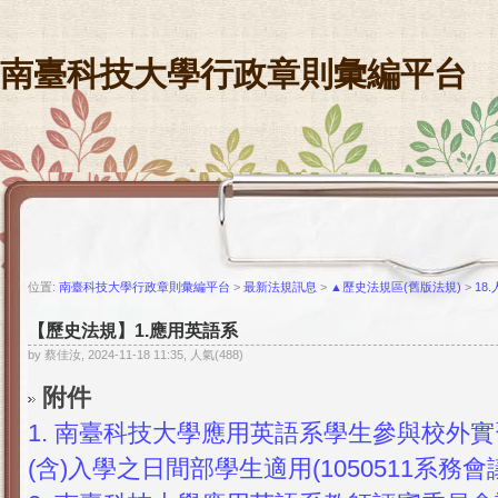
南臺科技大學行政章則彙編平台
位置:
南臺科技大學行政章則彙編平台
>
最新法規訊息
>
▲歷史法規區(舊版法規)
>
18
【歷史法規】1.應用英語系
by 蔡佳汝, 2024-11-18 11:35, 人氣(488)
附件
1.
南臺科技大學應用英語系學生參與校外實習
(含)入學之日間部學生適用(1050511系務會議