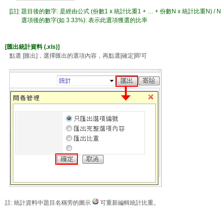
[註]: 題目後的數字: 是經由公式 (份數1 x 統計比重1 + … + 份數N x 統計比重N) /
選項後的數字(如 3.33%): 表示此選項獲選的比率
[匯出統計資料 (.xls)]
點選 [匯出]，選擇匯出的選項內容，再點選[確定]即可
註: 統計資料中題目名稱旁的圖示
可重新編輯統計比重。