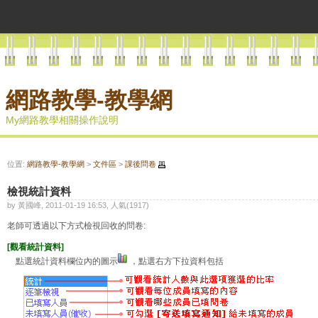
網路教學-教學網
My網路教學相關操作說明
位置:
網路教學-教學網
>
文件區
>
課後問卷
檢視統計資料
by 黃國峰, 2011-01-19 16:53, 人氣(1917)
老師可透過以下方式檢視回收的問卷:
[觀看統計資料]
點選統計資料欄位內的圖示
，點選右方下拉資料包括