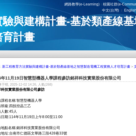
網路教學(e-Learning)
校園社群(e-Communi
中文(台灣)
Englis
實驗與建構計畫-基於類產線基
培育計畫
:
新工程教育方法實驗與建構計畫-基於類產線基地之智慧製造電機工程實務人才培育計畫
>
14年11月19日智慧型機器人學課程參訪銘祥科技實業股份有限公司
林于晴, 2025-12-02 14:26, 人氣(268)
祥科技實業股份有限公司參訪
訪課程名稱:
智慧型機器人學
班級:
四技控晶三乙
人數:45人
日期:114年11月19日上午8:00至11:00
動地點名稱:
銘祥科技實業股份有限公司
地址:
台南市仁德區文華路三段428巷33號