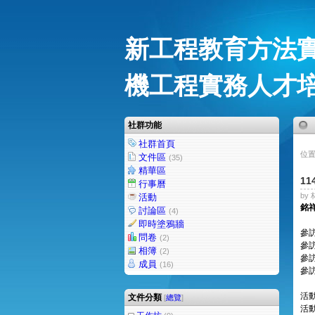
新工程教育方法
機工程實務人才
社群功能
社群首頁
位置
文件區
(35)
精華區
1
行事曆
by 
活動
銘
討論區
(4)
即時塗鴉牆
參
問卷
(2)
參訪
相簿
(2)
參訪
成員
(16)
參訪
活
文件分類
[
總覽
]
活動