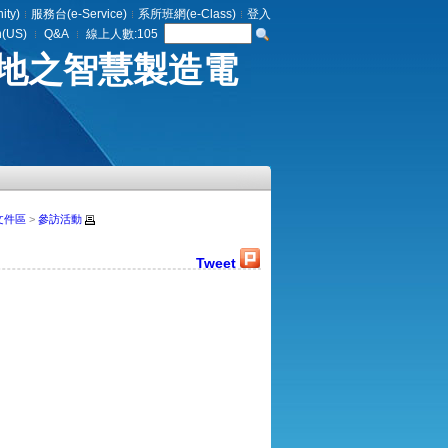
ty)
服務台(e-Service)
系所班網(e-Class)
登入
h(US)
Q&A
線上人數:
105
地之智慧製造電
文件區
>
參訪活動
Tweet