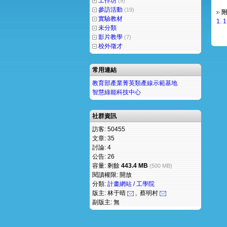
工作坊
(9)
參訪活動
(19)
附
實驗教材
1.
未分類
影片教學
(7)
校外徵才
常用連結
教育部產業菁英類產線示範基地
智慧綠能科技中心
社群資訊
訪客: 50455
文章: 35
討論: 4
公告: 26
容量: 剩餘
443.4 MB
(500 MB)
閱讀權限: 開放
分類:
計畫網站 / 工學院
版主: 林于晴
, 蔡明村
副版主: 無