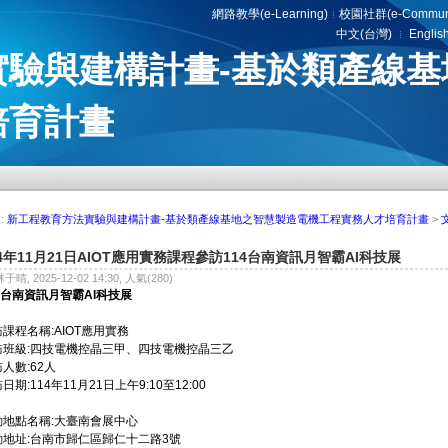
網路教學(e-Learning)
校園社群(e-Communi
中文(台灣)
Englis
實驗與建構計畫-基於類產線基
培育計畫
:
新工程教育方法實驗與建構計畫-基於類產線基地之智慧製造電機工程實務人才培育計畫
>
14年11月21日AIOT應用實務課程參訪114台南資訊月智霸AI科技展
林于晴, 2025-12-02 14:30, 人氣(280)
4台南資訊月智霸AI科技展
訪課程名稱:
AIOT應用實務
班級:
四技電機控晶三甲、四技電機控晶三乙
人數:62人
日期:114年11月21日上午9:10至12:00
動地點名稱:
大臺南會展中心
地址:
台南市歸仁區歸仁十二路3號