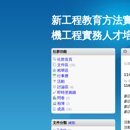
新工程教育方法
機工程實務人才
社群功能
社群首頁
位置
文件區
(35)
精華區
1
行事曆
by 
活動
11
討論區
(4)
即時塗鴉牆
參
問卷
(2)
參訪
相簿
(2)
參訪
成員
(16)
參訪
活
文件分類
[
總覽
]
活動