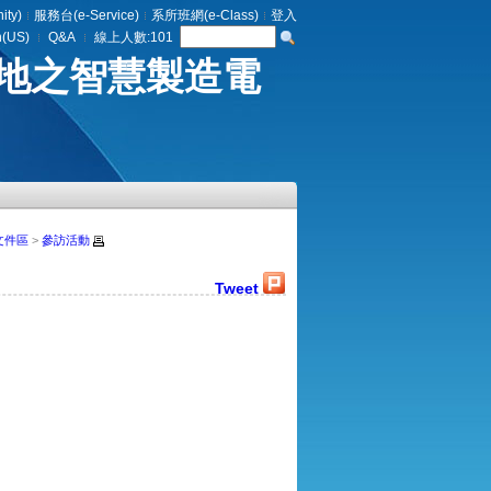
ty)
服務台(e-Service)
系所班網(e-Class)
登入
h(US)
Q&A
線上人數:
101
地之智慧製造電
文件區
>
參訪活動
Tweet