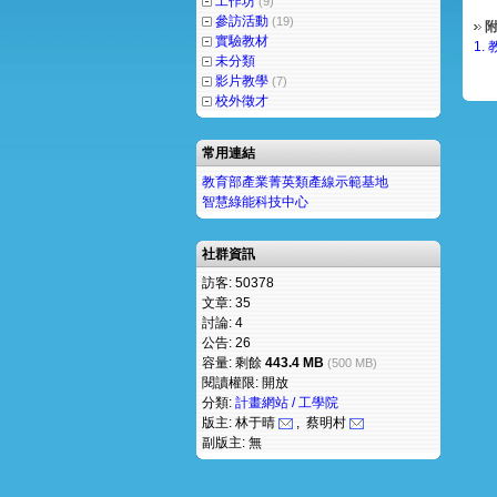
工作坊
(9)
參訪活動
(19)
附
實驗教材
1.
未分類
影片教學
(7)
校外徵才
常用連結
教育部產業菁英類產線示範基地
智慧綠能科技中心
社群資訊
訪客: 50378
文章: 35
討論: 4
公告: 26
容量: 剩餘
443.4 MB
(500 MB)
閱讀權限: 開放
分類:
計畫網站 / 工學院
版主: 林于晴
, 蔡明村
副版主: 無