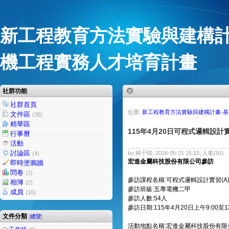
新工程教育方法實驗與建構計
機工程實務人才培育計畫
社群功能
社群首頁
位置:
新工程教育方法實驗與建構計畫-
文件區
(35)
精華區
115年4月20日可程式邏輯設
行事曆
活動
討論區
by 林于晴, 2026-05-21 16:10, 人氣(91)
(4)
宏進金屬科技股份有限公司
參訪
即時塗鴉牆
問卷
(2)
參訪課程名稱:
可程式邏輯設計實習(A
相簿
(2)
參訪班級:
五專電機二甲
成員
(16)
參訪人數:54人
參訪日期:115年4月20日上午9:00至12
文件分類
[
總覽
]
活動地點名稱:
宏進金屬科技股份有限