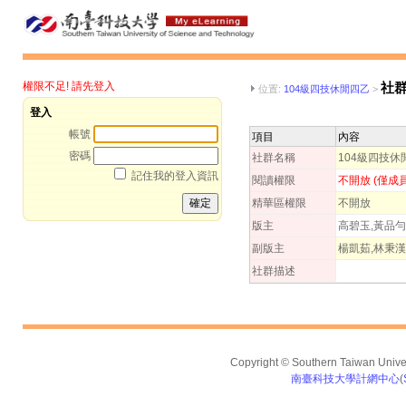
權限不足! 請先登入
社
位置:
104級四技休閒四乙
>
登入
帳號
項目
內容
密碼
社群名稱
104級四技休
記住我的登入資訊
閱讀權限
不開放 (僅成
精華區權限
不開放
版主
高碧玉,黃品勻
副版主
楊凱茹,林秉漢
社群描述
Copyright © Southern Taiwan Univers
南臺科技大學計網中心
(