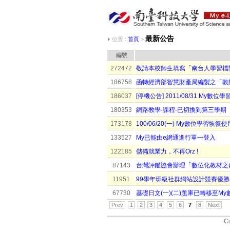
最新公告
位置 :
首頁
>
編號
272472
敬請本校師生填寫「南台人學習檔
186758
函轉經濟部智慧財產局編製之「教
186037
[停機公告] 2011/08/31 My
180353
網路教學-課程-已切換到第三學期
173178
100/06/20(一) My數位學習恢復使
133527
My已能由e網通進行單一登入
122185
儲備就業力，不再Orz !
87143
台灣評鑑協會辦理「數位化教材之
11951
99學年班級社群網站設計競賽優
67730
基礎日文(一)(二)題庫已轉移至M
Prev
1
2
3
4
5
6
7
8
Next
Co