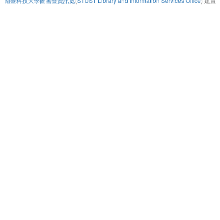
南臺科技大學圖書暨資訊處
(
STUST Library and Information Services Office
)
建置