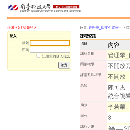
權限不足! 請先登入
位置:
管理學_四技企電三甲
>
課
課程資訊
登入
帳號
項目
內容
密碼
課程名稱
管理學
記住我的登入資訊
閱讀權限
不開放旁
課堂整理權限
不開放
老師
陳可杰
統合視導
助教
李若華 
學分
3
課程大綱
第一部