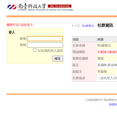
權限不足! 請先登入
社群資訊
位置:
My服務台
>
登入
帳號
項目
內容
密碼
社群名稱
My服務台
記住我的登入資訊
閱讀權限
不開放 (僅成
精華區權限
開放
版主
黃國峰,蔡全峰
副版主
李庭峻
社群描述
～請先登入才
Copyright © Southern T
南臺