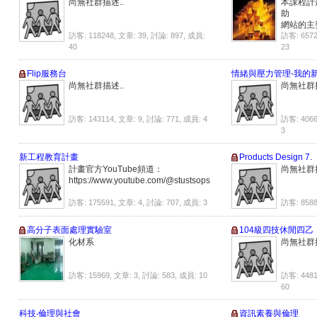
尚無社群描述..
本課程計
助
網站的主
訪客: 118248, 文章: 39, 討論: 897, 成員:
計畫內容
訪客: 6572
40
並且使學
23
點與重要
Flip服務台
情緒與壓力管理-我的
尚無社群描述..
尚無社群描
訪客: 143114, 文章: 9, 討論: 771, 成員: 4
訪客: 4066
3
新工程教育計畫
Products Design 7.
計畫官方YouTube頻道：
尚無社群描
https://www.youtube.com/@stustsopsdgspjofficial
訪客: 175591, 文章: 4, 討論: 707, 成員: 3
訪客: 8588
高分子表面處理實驗室
104級四技休閒四乙
化材系
尚無社群描
訪客: 15969, 文章: 3, 討論: 583, 成員: 10
訪客: 4481
60
科技‧倫理與社會
資訊素養與倫理