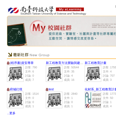
(程序書)資安專章
新工程教育方法實驗與建構計畫-基於類產線基地之智慧製造電機工程實務人才培育計畫
新工程教育計畫
訪客: 790
訪客: 50544
訪客: 175
文件: 6
文件: 35
文件: 4
討論: 0
討論: 4
討論: 707
成員: 7
成員: 16
成員: 3
府城幻境
test
訪客: 1514
訪客: 2840
訪客: 177
文件: 0
文件: 1
文件: 50
討論: 0
討論: 0
討論: 1
成員: 1
成員: 1
成員: 4
...更多