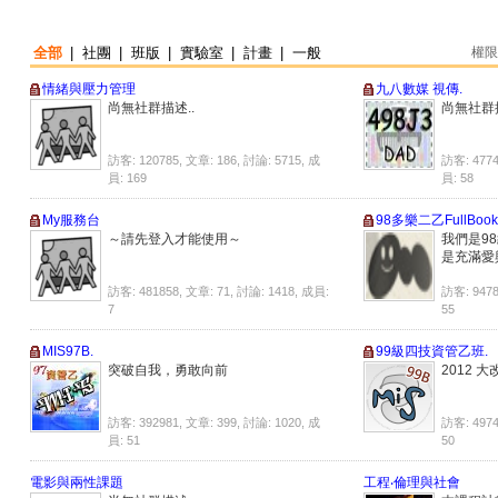
全部
|
社團
|
班版
|
實驗室
|
計畫
|
一般
權限
情緒與壓力管理
九八數媒 視傳.
尚無社群描述..
尚無社群描
訪客: 120785, 文章: 186, 討論: 5715, 成
訪客: 4774
員: 169
員: 58
My服務台
98多樂二乙FullBook
～請先登入才能使用～
我們是98級
是充滿愛與
訪客: 481858, 文章: 71, 討論: 1418, 成員:
訪客: 9478
7
55
MIS97B.
99級四技資管乙班.
突破自我，勇敢向前
2012 大改
訪客: 392981, 文章: 399, 討論: 1020, 成
訪客: 4974
員: 51
50
電影與兩性課題
工程‧倫理與社會