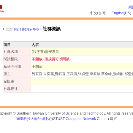
網路
中文(台灣)
English(US)
社群資訊
位置:
(程序書)資安專章
>
項目
內容
社群名稱
(程序書)資安專章
閱讀權限
不開放 (僅成員可以閱讀)
精華區權限
不開放
版主
呂宜庭,朱奕蓁,鄭鈺霖,王武清,張貞瑩,李庭峻,蔡全峰,張緯麒,邱瑩
副版主
社群描述
pyright © Southern Taiwan University of Science and Technology. All rights reserv
南臺科技大學計網中心
(
STUST Computer Network Center
) 建置