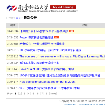
最新公告
位置 :
首頁
>
編號
標題
3446034
【停機公告】My數位學習平台停機維護
3434531
Power BI實務驗習課後測驗
3429686
[停機公告] My數位學習平台停機維護
3426213
105學年度第2學期起，課程皆於Flip數位平台開課
3426212
The courses of new semester will show at Flip Digital Learning Plat
3425234
資訊基本能力檢核會考成績公布
3416148
Power Point 2016實務研習-課後問卷、測驗
3094571
105學年度保護智慧財產權理念認知檢測與藥物濫用防制評量問卷
3094174
New semester began at September 5, 2016.
3094173
9/5(一)網路教學課程將轉換至105學年度第1學期
Prev
1
2
3
4
5
6
7
8
Next
Copyright © Southern Taiwan Univers