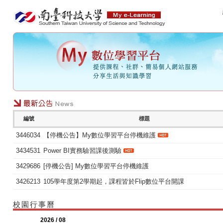
編號
標題
3446034
【停機公告】My數位學習平台停機維護
3434531
Power BI實務驗習課後測驗
3429686
[停機公告] My數位學習平台停機維護
3426213
105學年度第2學期起，課程皆於Flip數位平台開課
校園行事曆
2026 / 08