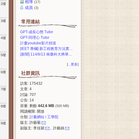
相簿
(17)
2樓
成員
(3)
3樓
常用連結
GPT-成長心態 Tutor
GPT-同理心 Tutor
4樓
計畫youtube影片頻道
[IEET 專欄] 新工程教育方法實驗與建構計畫─主題式課群與課程改革
[新聞] 114/8/13 南臺科大將舉辦新工程計畫增能工作坊 展現課程創新與產學合作豐碩成果
5樓
[
...更多
]
6樓
社群資訊
訪客: 175432
文章: 4
7樓
討論: 707
公告: 14
容量: 剩餘
442.6 MB
(500 MB)
8樓
閱讀權限: 開放
分類:
計畫網站 / 工學院
版主: 許藝菊
9樓
副版主: 李佳穎
, 許藝娟