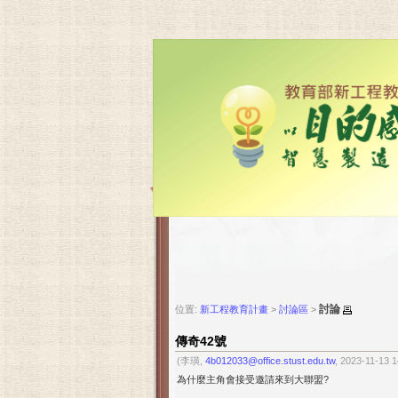
討論
位置:
新工程教育計畫
>
討論區
>
傳奇42號
(李璜,
4b012033@office.stust.edu.tw
, 2023-11-13 
為什麼主角會接受邀請來到大聯盟?