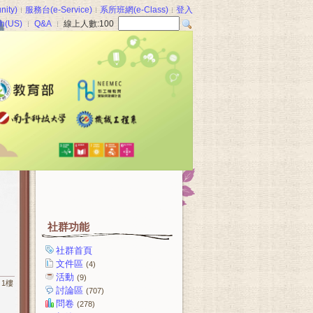
ity)
服務台(e-Service)
系所班網(e-Class)
登入
sh(US)
Q&A
線上人數:
100
社群功能
社群首頁
文件區
(4)
活動
(9)
1樓
討論區
(707)
問卷
(278)