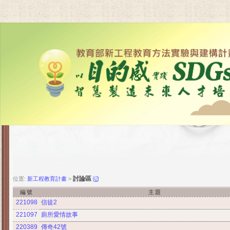
討論區
位置:
新工程教育計畫
>
編號
主題
221098
信徒2
221097
廁所愛情故事
220389
傳奇42號