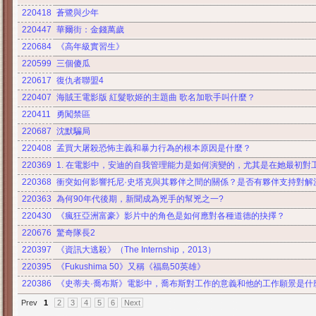
220418
蒼鷺與少年
220447
華爾街：金錢萬歲
220684
《高年級實習生》
220599
三個傻瓜
220617
復仇者聯盟4
220407
海賊王電影版 紅髮歌姬的主題曲 歌名加歌手叫什麼？
220411
勇闖禁區
220687
沈默騙局
220408
孟買大屠殺恐怖主義和暴力行為的根本原因是什麼？
220369
1. 在電影中，安迪的自我管理能力是如何演變的，尤其是在她最初對工
220368
衝突如何影響托尼·史塔克與其夥伴之間的關係？是否有夥伴支持對解
220363
為何90年代後期，新聞成為兇手的幫兇之一?
220430
《瘋狂亞洲富豪》影片中的角色是如何應對各種道德的抉擇？
220676
驚奇隊長2
220397
《資訊大逃殺》（The Internship，2013）
220395
《Fukushima 50》又稱《福島50英雄》
220386
《史蒂夫·喬布斯》電影中，喬布斯對工作的意義和他的工作願景是什
Prev
1
2
3
4
5
6
Next