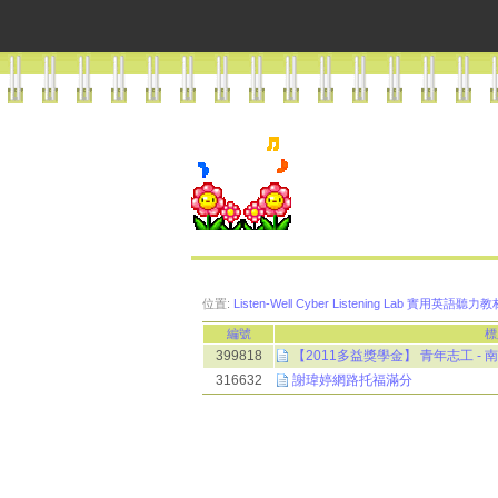
位置:
Listen-Well Cyber Listening Lab 實用英語
編號
標
399818
【2011多益獎學金】 青年志工 - 
316632
謝瑋婷網路托福滿分