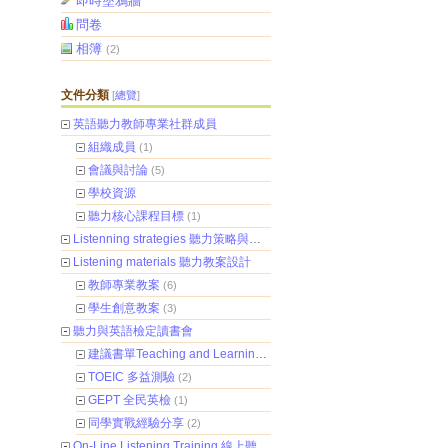
即時塗鴉牆
問卷
相簿
(2)
文件分類
[
總覽
]
英語聽力教師專業社群成員
組織成員
(1)
會議與討論
(5)
學校資源
聽力核心課程目標
(1)
Listenning strategies 聽力策略與技巧
(5)
Listening materials 聽力教案設計
教師專業教案
(6)
學生創意教案
(3)
聽力與英語檢定讀書會
建議書單Teaching and Learning Listening
TOEIC 多益測驗
(2)
GEPT 全民英檢
(1)
同學實戰經驗分享
(2)
On-Line Listening Training 線上聽力練習
(1)