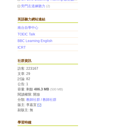
旁門左道練聽力
(2)
英語聽力網站連結
南台自學中心
TOEIC Talk
BBC Learning English
ICRT
社群資訊
訪客: 223167
文章: 29
討論: 82
公告: 1
容量: 剩餘
486.3 MB
(500 MB)
閱讀權限: 開放
分類:
教師社群 / 教師社群
版主: 李嘉宜
副版主: 無
學習時鐘