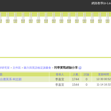
網路教學(e-Lea
同學實戰經驗分享
聽力教材研究室
>
文件區
>
聽力與英語檢定讀書會
>
題
發表人
人氣
討論
更新時間
南台應英系 柯志穎
李嘉宜
1744
0
12-30 00:52
李嘉宜
1544
0
11-14 16:32