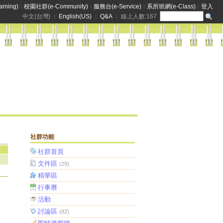
rning)
校園社群(e-Community)
服務台(e-Service)
系所班網(e-Class)
登入
中文(台灣)
English(US)
Q&A
線上人數:
167
社群功能
社群首頁
文件區
(29)
精華區
行事曆
活動
討論區
(82)