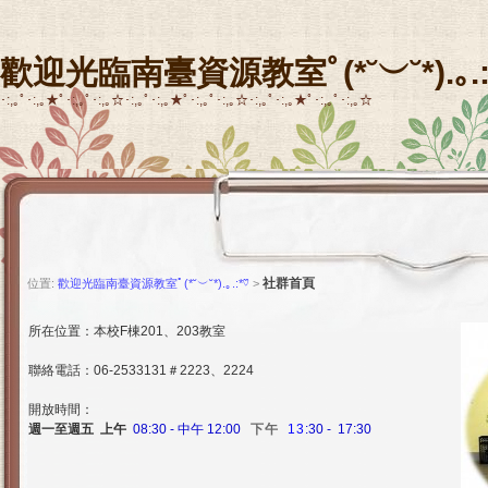
歡迎光臨南臺資源教室ﾟ(*˘︶˘*).｡.:
･:,｡ﾟ･:,｡★ﾟ･:,｡ﾟ･:,｡☆･:,｡ﾟ･:,｡★ﾟ･:,｡ﾟ･:,｡☆･:,｡ﾟ･:,｡★ﾟ･:,｡ﾟ･:,｡☆
社群首頁
位置:
歡迎光臨南臺資源教室ﾟ(*˘︶˘*).｡.:*♡
>
所在位置：本校F棟201、203教室
聯絡電話：06-2533131＃2223、2224
開放時間：
週一至週五 上午
0
8:30 - 中午 12:00
下午
13
:30 - 17:30