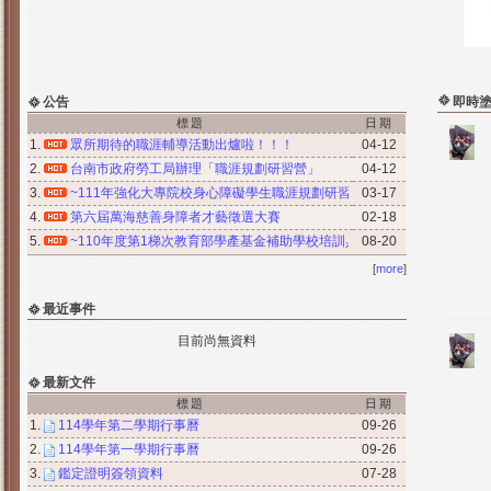
公告
即時
標題
日期
1.
眾所期待的職涯輔導活動出爐啦！！！
04-12
2.
台南市政府勞工局辦理「職涯規劃研習營」
04-12
3.
~111年強化大專院校身心障礙學生職涯規劃研習營~
03-17
4.
第六屆萬海慈善身障者才藝徵選大賽
02-18
5.
~110年度第1梯次教育部學產基金補助學校培訓具特殊專長弱勢學生計畫
08-20
[
more
]
最近事件
目前尚無資料
最新文件
標題
日期
1.
114學年第二學期行事曆
09-26
2.
114學年第一學期行事曆
09-26
3.
鑑定證明簽領資料
07-28