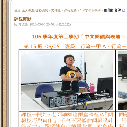
熊仙如老師
位置:
全人觀點‧從心讀寫
>
文件區
>
課程剪影
>
106學年下學期
>
課程剪影
by 鄭德偉, 2018-03-04 20:46, 人氣(1322)