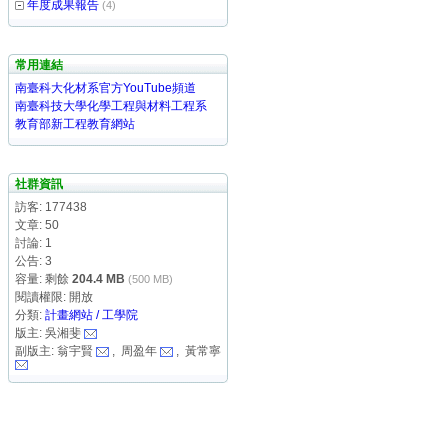
年度成果報告
(4)
常用連結
南臺科大化材系官方YouTube頻道
南臺科技大學化學工程與材料工程系
教育部新工程教育網站
社群資訊
訪客: 177438
文章: 50
討論: 1
公告: 3
容量: 剩餘
204.4 MB
(500 MB)
閱讀權限: 開放
分類:
計畫網站 / 工學院
版主: 吳湘斐
副版主: 翁宇賢
, 周盈年
, 黃常寧