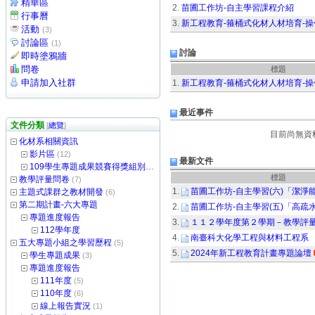
精華區
2.
苗圃工作坊-自主學習課程介紹
行事曆
3.
新工程教育-箍桶式化材人材培育-操
活動
(3)
討論區
(1)
討論
即時塗鴉牆
問卷
標題
申請加入社群
1.
新工程教育-箍桶式化材人材培育-操
最近事件
文件分類
[
總覽
]
目前尚無資
化材系相關資訊
影片區
(12)
最新文件
109學生專題成果競賽得獎組別
(1)
標題
教學評量問卷
(7)
1.
苗圃工作坊-自主學習(六)「潔
主題式課群之教材開發
(6)
第二期計畫-六大專題
2.
苗圃工作坊-自主學習(五)「高
專題進度報告
3.
１１２學年度第２學期－教學評
112學年度
4.
南臺科大化學工程與材料工程系
五大專題小組之學習歷程
(5)
5.
2024年新工程教育計畫專題論壇
學生專題成果
(3)
專題進度報告
111年度
(5)
110年度
(6)
線上報告實況
(1)