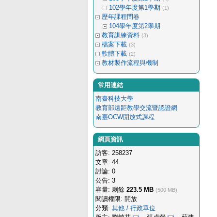
102學年度第1學期
(1)
歷年課程問卷
104學年度第2學期
教育訓練資料
(3)
檔案下載
(3)
軟體下載
(2)
教材製作流程與機制
常用連結
南臺科技大學
教育部遠距教學交流暨認證網
南臺OCW開放式課程
網頁資訊
訪客: 258237
文章: 44
討論: 0
公告: 3
容量: 剩餘
223.5 MB
(500 MB)
閱讀權限: 開放
分類:
其他 / 行政單位