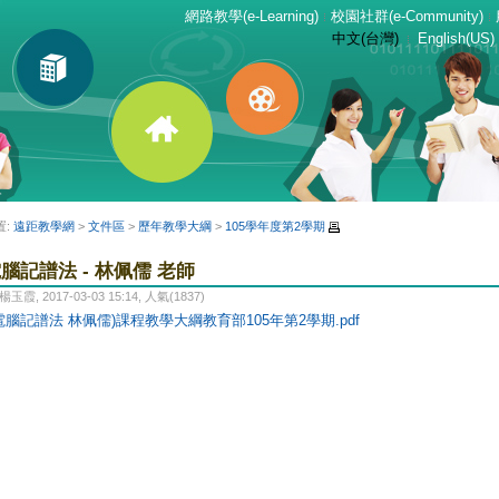
網路教學(e-Learning)
校園社群(e-Community)
中文(台灣)
English(US)
置:
遠距教學網
>
文件區
>
歷年教學大綱
>
105學年度第2學期
腦記譜法 - 林佩儒 老師
 楊玉霞, 2017-03-03 15:14, 人氣(1837)
電腦記譜法 林佩儒)課程教學大綱教育部105年第2學期.pdf