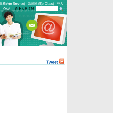
服務台(e-Service)
系所班網(e-Class)
登入
Q&A
線上人數:
176
Tweet