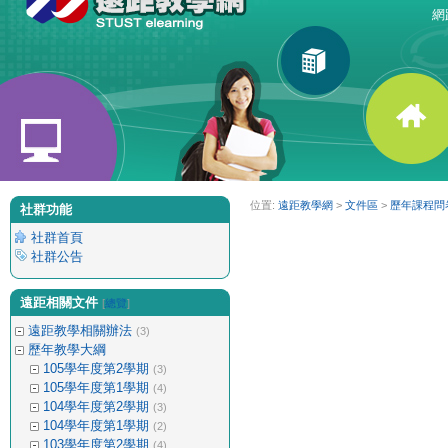
網路
位置:
遠距教學網
>
文件區
>
歷年課程問
社群功能
社群首頁
社群公告
遠距相關文件
[
總覽
]
遠距教學相關辦法
(3)
歷年教學大綱
105學年度第2學期
(3)
105學年度第1學期
(4)
104學年度第2學期
(3)
104學年度第1學期
(2)
103學年度第2學期
(4)