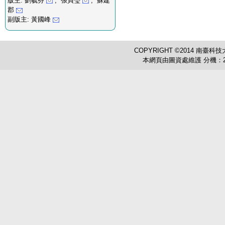
版主: 劉毓芬
, 張貞瑩
, 蘇建
郡
副版主: 黃國峰
COPYRIGHT ©2014 南臺科技
本網頁由圖資處維護 分機：2503 圖