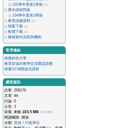
102學年度第1學期
(1)
歷年課程問卷
104學年度第2學期
教育訓練資料
(3)
檔案下載
(3)
軟體下載
(2)
教材製作流程與機制
常用連結
南臺科技大學
教育部遠距教學交流暨認證網
南臺OCW開放式課程
網頁資訊
訪客: 258175
文章: 44
討論: 0
公告: 3
容量: 剩餘
223.5 MB
(500 MB)
閱讀權限: 開放
分類:
其他 / 行政單位