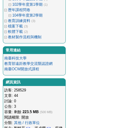
102學年度第1學期
(1)
歷年課程問卷
104學年度第2學期
教育訓練資料
(3)
檔案下載
(3)
軟體下載
(2)
教材製作流程與機制
常用連結
南臺科技大學
教育部遠距教學交流暨認證網
南臺OCW開放式課程
網頁資訊
訪客: 258529
文章: 44
討論: 0
公告: 3
容量: 剩餘
223.5 MB
(500 MB)
閱讀權限: 開放
分類:
其他 / 行政單位