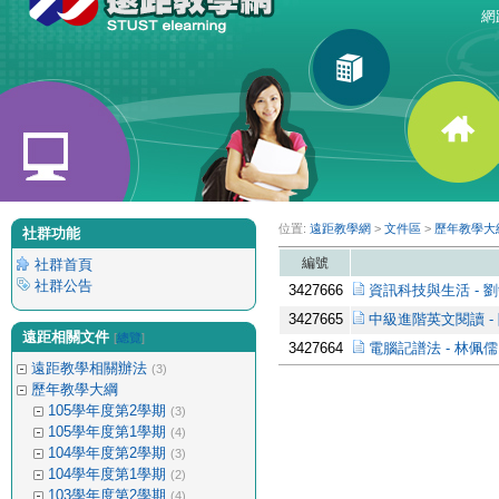
網路
位置:
遠距教學網
>
文件區
>
歷年教學大
社群功能
編號
社群首頁
社群公告
3427666
資訊科技與生活 - 
3427665
中級進階英文閱讀 -
遠距相關文件
[
總覽
]
3427664
電腦記譜法 - 林佩儒
遠距教學相關辦法
(3)
歷年教學大綱
105學年度第2學期
(3)
105學年度第1學期
(4)
104學年度第2學期
(3)
104學年度第1學期
(2)
103學年度第2學期
(4)