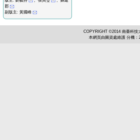
版主: 劉毓芬
, 張貞瑩
, 蘇建
郡
副版主: 黃國峰
COPYRIGHT ©2014 南臺科技
本網頁由圖資處維護 分機：2503 圖