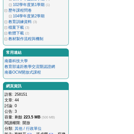
102學年度第1學期
(1)
歷年課程問卷
104學年度第2學期
教育訓練資料
(3)
檔案下載
(3)
軟體下載
(2)
教材製作流程與機制
常用連結
南臺科技大學
教育部遠距教學交流暨認證網
南臺OCW開放式課程
網頁資訊
訪客: 258151
文章: 44
討論: 0
公告: 3
容量: 剩餘
223.5 MB
(500 MB)
閱讀權限: 開放
分類:
其他 / 行政單位