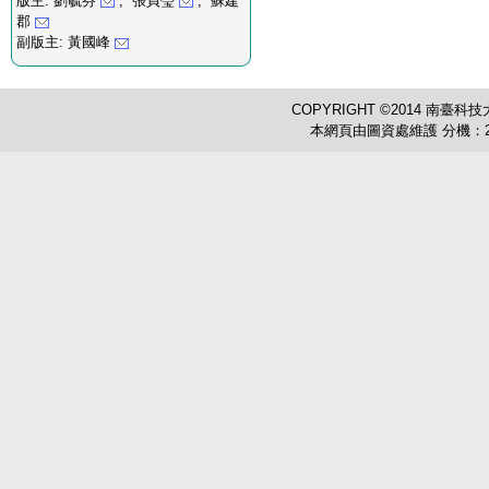
版主: 劉毓芬
, 張貞瑩
, 蘇建
郡
副版主: 黃國峰
COPYRIGHT ©2014 南臺科技
本網頁由圖資處維護 分機：2503 圖