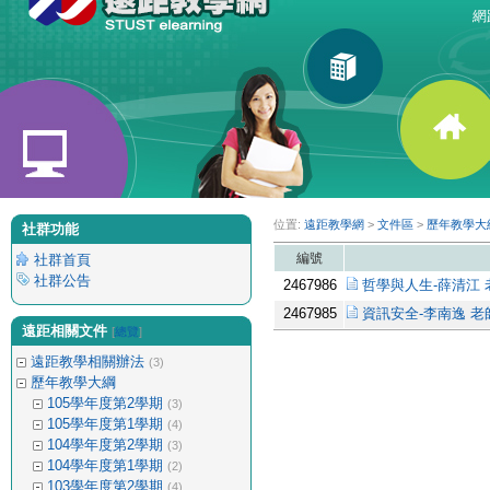
網路
位置:
遠距教學網
>
文件區
>
歷年教學大
社群功能
編號
社群首頁
社群公告
2467986
哲學與人生-薛清江 
2467985
資訊安全-李南逸 老
遠距相關文件
[
總覽
]
遠距教學相關辦法
(3)
歷年教學大綱
105學年度第2學期
(3)
105學年度第1學期
(4)
104學年度第2學期
(3)
104學年度第1學期
(2)
103學年度第2學期
(4)