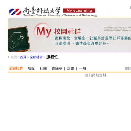
服務性
位置 :
首頁
>
全部社群
>
全部社群
|
班版
|
社團
|
實驗室
|
計畫
|
一般
權限
目前尚無資料