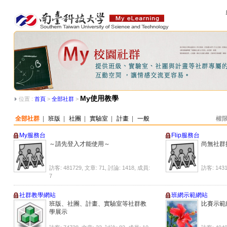
My使用教學
位置 :
首頁
>
全部社群
>
全部社群
|
班版
|
社團
|
實驗室
|
計畫
|
一般
權限
My服務台
Flip服務台
～請先登入才能使用～
尚無社群描
訪客: 481729, 文章: 71, 討論: 1418, 成員:
訪客: 1431
7
社群教學網站
班網示範網站
班版、社團、計畫、實驗室等社群教
比賽示範
學展示