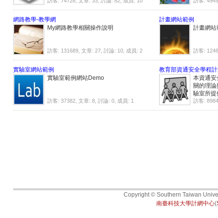
訪客: 74728, 文章: 33, 討論: 82, 成員: 10
訪客: 4949
網路教學-教學網
計畫網站範例
My網路教學相關操作說明
計畫網站
訪客: 131689, 文章: 27, 討論: 10, 成員: 2
訪客: 1246
實驗室網站範例
教育部資通安全學程計
實驗室範例網站Demo
本資通安
關的理論
驗室所提
訪客: 37382, 文章: 8, 討論: 0, 成員: 1
生開發快
訪客: 8984
能不同的
內容設計
所需之技
生們除了
識、技術
外，更鼓
試，確立
安全學程
Copyright © Southern Taiwan Univers
南臺科技大學計網中心
(