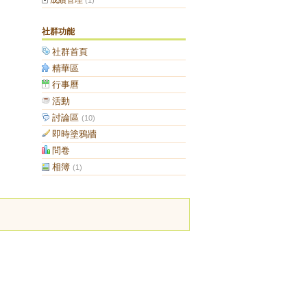
成績管理
(1)
社群功能
社群首頁
精華區
行事曆
活動
討論區
(10)
即時塗鴉牆
問卷
相簿
(1)