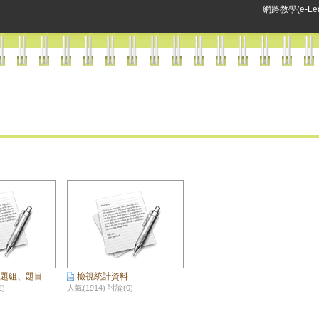
網路教學(e-Lea
題組、題目
檢視統計資料
2)
人氣(1914) 討論(0)