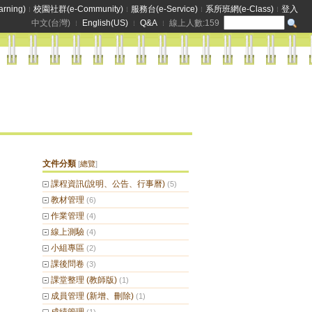
rning)
校園社群(e-Community)
服務台(e-Service)
系所班網(e-Class)
登入
中文(台灣)
English(US)
Q&A
線上人數:
159
文件分類
[
總覽
]
課程資訊(說明、公告、行事曆)
(5)
教材管理
(6)
作業管理
(4)
線上測驗
(4)
小組專區
(2)
課後問卷
(3)
課堂整理 (教師版)
(1)
成員管理 (新增、刪除)
(1)