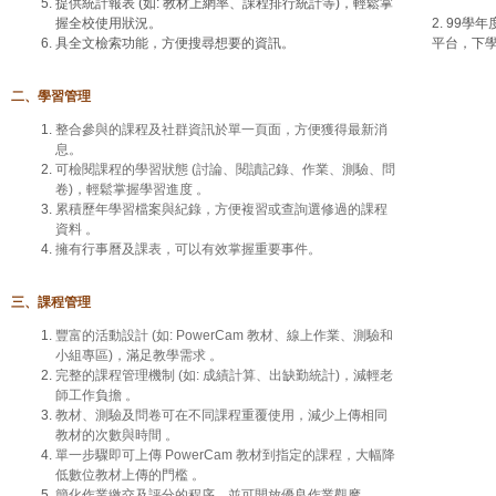
提供統計報表 (如: 教材上網率、課程排行統計等)，輕鬆掌
握全校使用狀況。
2. 99
具全文檢索功能，方便搜尋想要的資訊。
平台，下
二、學習管理
整合參與的課程及社群資訊於單一頁面，方便獲得最新消
息。
可檢閱課程的學習狀態 (討論、閱讀記錄、作業、測驗、問
卷)，輕鬆掌握學習進度 。
累
積歷年學習檔案與紀錄，方便複習或查詢選修過的課程
資料 。
擁有行事曆及課表，可以有效掌握重要事件。
三、課程管理
豐富的活動設計 (如: PowerCam 教材、線上作業、測驗和
小組專區)，滿足教學需求 。
完整的課程管理機制 (如: 成績計算、出缺勤統計)，減輕老
師工作負擔 。
教材、測驗及問卷可在不同課程重覆使用，減少上傳相同
教材的次數與時間 。
單一步驟即可上傳 PowerCam 教材到指定的課程，大幅降
低數位教材上傳的門檻 。
簡化作業繳交及評分的程序，並可開放優良作業觀摩。