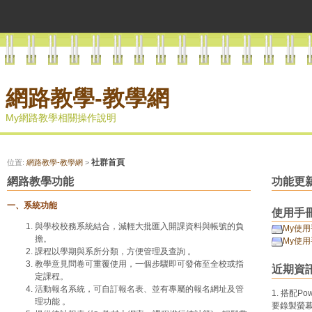
網路教學-教學網
My網路教學相關操作說明
社群首頁
位置:
網路教學-教學網
>
網路教學功能
功能更
一、系統功能
使用手
與學校校務系統結合，減輕大批匯入開課資料與帳號的負
My使用
擔。
My使用
課程以學期與系所分類，方便管理及查詢 。
教學意見問卷可重覆使用，一個步驟即可發佈至全校或指
近期資
定課程。
活動報名系統，可自訂報名表、並有專屬的報名網址及管
1. 搭配
理功能 。
要錄製螢