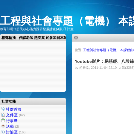
工程與社會專題（電機） 本
教育部現代公民核心能力課群發展計畫(A類)子計畫
相簿輪播 - 任課老師 趙春棠 於參加日本研討會，發表論文
位置:
工程與社會專題（電機） 本課程
Youtube影片：易筋經、八段錦
by 趙春棠, 2011-11-04 22:10, 人氣(3366
社群功能
社群首頁
文件區
(62)
行事曆
活動
(2)
討論區
(166)