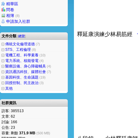
精華區
問卷
相簿
(8)
申請加入社群
釋延康演練少林易筋經
文件分類
[
總覽
]
傳統文化倫理道德
(7)
STS、工程倫理
(8)
電機工程、科學素養
(10)
電力系統、核能發電
(4)
醫療設備、身心障礙輔具
(4)
資訊通訊科技、媒體社會
(7)
基因科技、生命議題
(19)
回授控制、民主政治
(3)
其他
社群資訊
訪客: 385513
文章: 62
討論: 166
公告: 23
容量: 剩餘
371.9 MB
(500 MB)