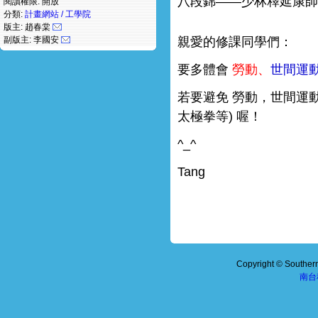
八段錦——少林釋延康
閱讀權限: 開放
分類:
計畫網站 / 工學院
版主: 趙春棠
副版主: 李國安
親愛的修課同學們：
要多體會
勞動、
世間運
若要避免 勞動，世間運
太極拳等) 喔！
^_^
Tang
Copyright © Southern 
南台