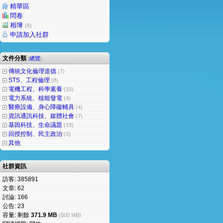
精華區
問卷
相簿
(8)
申請加入社群
文件分類
[
總覽
]
傳統文化倫理道德
(7)
STS、工程倫理
(8)
電機工程、科學素養
(10)
電力系統、核能發電
(4)
醫療設備、身心障礙輔具
(4)
資訊通訊科技、媒體社會
(7)
基因科技、生命議題
(19)
回授控制、民主政治
(3)
其他
社群資訊
訪客: 385891
文章: 62
討論: 166
公告: 23
容量: 剩餘
371.9 MB
(500 MB)