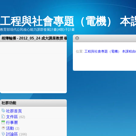
工程與社會專題（電機） 本
教育部現代公民核心能力課群發展計畫(A類)子計畫
相簿輪播 - 2012_05_24 成大講座教授 楊憲東教授 演講
位置:
工程與社會專題（電機） 本課程
社群功能
社群首頁
文件區
(62)
行事曆
活動
(2)
討論區
(166)