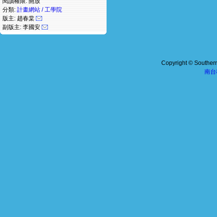
閱讀權限: 開放
分類:
計畫網站 / 工學院
版主: 趙春棠
副版主: 李國安
Copyright © Southern 
南台