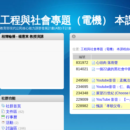
工程與社會專題（電機） 本
教育部現代公民核心能力課群發展計畫(A類)子計畫
相簿輪播 - 楊憲東 教授演講
位置:
工程與社會專題（電機） 本課程
編號
831972
心頭肉 落雨聲
814021
一個22歲的黑社會中國
249560
Youtube影音：孟佩
234695
Youtube影音：仁
234348
展望21世紀 (Choose Li
社群功能
229009
YouTube 影音：
社群首頁
228982
愧談「孝順父母」
文件區
(62)
行事曆
活動
(2)
討論區
(166)