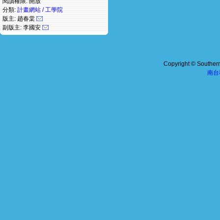
閱讀權限: 開放
分類:
計畫網站 / 工學院
版主: 趙春棠
副版主: 李國安
Copyright © Southern 
南台