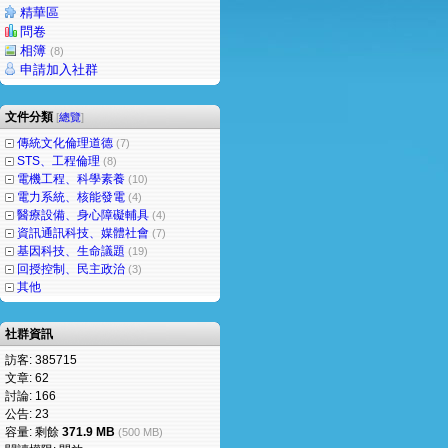
精華區
問卷
相簿
(8)
申請加入社群
文件分類
[
總覽
]
傳統文化倫理道德
(7)
STS、工程倫理
(8)
電機工程、科學素養
(10)
電力系統、核能發電
(4)
醫療設備、身心障礙輔具
(4)
資訊通訊科技、媒體社會
(7)
基因科技、生命議題
(19)
回授控制、民主政治
(3)
其他
社群資訊
訪客: 385715
文章: 62
討論: 166
公告: 23
容量: 剩餘
371.9 MB
(500 MB)