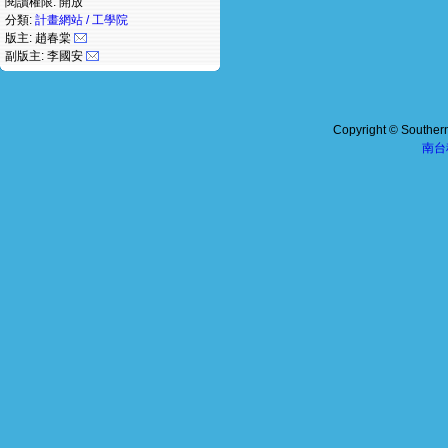
閱讀權限: 開放
分類:
計畫網站 / 工學院
版主: 趙春棠
副版主: 李國安
Copyright © Southern 
南台