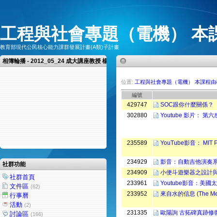
工程與社會專題（電機） 本
教育部現代公民核心能力課群發展計畫(A類)子計畫
相簿輪播 - 2012_05_24 成大講座教授 楊憲東教授 演講
位置:
工程與社會專題（電機） 本課程
編號
429747
SOC跟你什麼關係？
302880
Youtube 影片： 第六
235589
YouTube影音： MIT Pro
234929
影音：自動吉他演奏
社群功能
234909
小便斗遊樂器之設計
社群首頁
233961
Youtube影音：美國
文件區
(62)
233952
來自水的信息 (The Mess
行事曆
活動
(2)
231335
歐陽詢 古拓碑真跡修
討論區
(166)