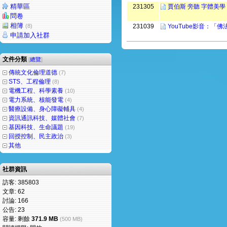
精華區
231305
賈伯斯 旁聽 字體美學
問卷
相簿
(8)
231039
YouTube影音：「
申請加入社群
文件分類
[
總覽
]
傳統文化倫理道德
(7)
STS、工程倫理
(8)
電機工程、科學素養
(10)
電力系統、核能發電
(4)
醫療設備、身心障礙輔具
(4)
資訊通訊科技、媒體社會
(7)
基因科技、生命議題
(19)
回授控制、民主政治
(3)
其他
社群資訊
訪客: 385803
文章: 62
討論: 166
公告: 23
容量: 剩餘
371.9 MB
(500 MB)