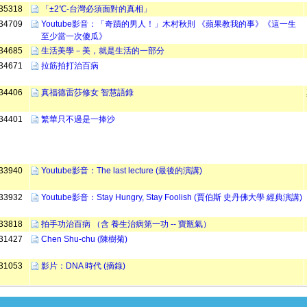
35318
「±2℃-台灣必須面對的真相」
34709
Youtube影音：「奇蹟的男人！」木村秋則 《蘋果教我的事》《這一生
至少當一次傻瓜》
34685
生活美學－美，就是生活的一部分
34671
拉筋拍打治百病
34406
真福德雷莎修女 智慧語錄
34401
繁華只不過是一捧沙
33940
Youtube影音：The last lecture (最後的演講)
33932
Youtube影音：Stay Hungry, Stay Foolish (賈伯斯 史丹佛大學 經典演講)
33818
拍手功治百病 （含 養生治病第一功 -- 寶瓶氣）
31427
Chen Shu-chu (陳樹菊)
31053
影片：DNA 時代 (摘錄)