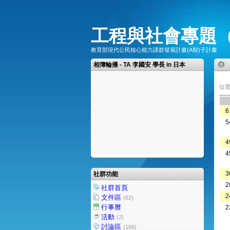
工程與社會專題
教育部現代公民核心能力課群發展計畫(A類)子計畫
相簿輪播 - TA 李國安 學長 in 日本
位置
6
5
4
4
3
社群功能
2
社群首頁
2
文件區
(62)
行事曆
2
活動
(2)
討論區
(166)