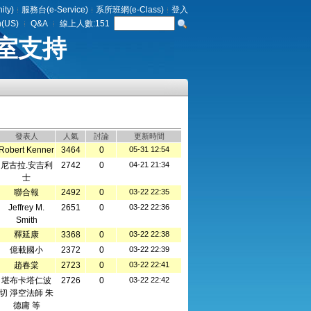
ty)
服務台(e-Service)
系所班網(e-Class)
登入
h(US)
Q&A
線上人數:
151
室支持
發表人
人氣
討論
更新時間
Robert Kenner
3464
0
05-31 12:54
尼古拉.安吉利
2742
0
04-21 21:34
士
聯合報
2492
0
03-22 22:35
Jeffrey M.
2651
0
03-22 22:36
Smith
釋延康
3368
0
03-22 22:38
億載國小
2372
0
03-22 22:39
趙春棠
2723
0
03-22 22:41
堪布卡塔仁波
2726
0
03-22 22:42
切 淨空法師 朱
德庸 等