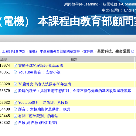
網路教學(e-Learning)
校園社群(e-Communi
中文(台灣)
Englis
（電機） 本課程由教育部顧問
基因科技、生命議題
:
工程與社會專題（電機） 本課程由教育部顧問室支持
>
文件區
>
編號
標題
19974
震撼全球的紀錄片-食品帝國
48061
YouTube 影音： 安娜小箋
98928
78歲修女 為老人洗尿布20年無悔
58379
欺騙的種子：揭發政府不想面對、企業不讓你知道的基因改造滅種黑幕
02932
Youtube影片：易筋經、八段錦
84400
影音： 太極扇影片及動作、歌詞
43445
有關「廢除死刑」的看法
35352
自殺 與 自救 (附檔 動畫)