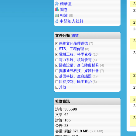
精華區
2
問卷
2
相簿
(8)
申請加入社群
2
2
文件分類
[
總覽
]
2
傳統文化倫理道德
(7)
STS、工程倫理
(8)
2
電機工程、科學素養
(10)
電力系統、核能發電
(4)
醫療設備、身心障礙輔具
(4)
資訊通訊科技、媒體社會
(7)
2
基因科技、生命議題
(19)
回授控制、民主政治
(3)
其他
2
2
社群資訊
2
訪客: 385699
文章: 62
2
討論: 166
公告: 23
容量: 剩餘
371.9 MB
(500 MB)