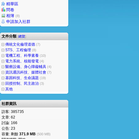
精華區
問卷
相簿
(8)
申請加入社群
文件分類
[
總覽
]
傳統文化倫理道德
(7)
STS、工程倫理
(8)
電機工程、科學素養
(10)
電力系統、核能發電
(4)
醫療設備、身心障礙輔具
(4)
資訊通訊科技、媒體社會
(7)
基因科技、生命議題
(19)
回授控制、民主政治
(3)
其他
社群資訊
訪客: 385735
文章: 62
討論: 166
公告: 23
容量: 剩餘
371.9 MB
(500 MB)