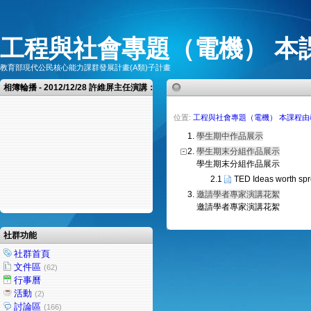
工程與社會專題（電機） 本
教育部現代公民核心能力課群發展計畫(A類)子計畫
相簿輪播 - 2012/12/28 許維屏主任演講：美的感知與實踐―從公共藝術出發
位置:
工程與社會專題（電機） 本課程
1.
學生期中作品展示
2.
學生期末分組作品展示
學生期末分組作品展示
2.1
TED Ideas worth sp
3.
邀請學者專家演講花絮
邀請學者專家演講花絮
社群功能
社群首頁
文件區
(62)
行事曆
活動
(2)
討論區
(166)