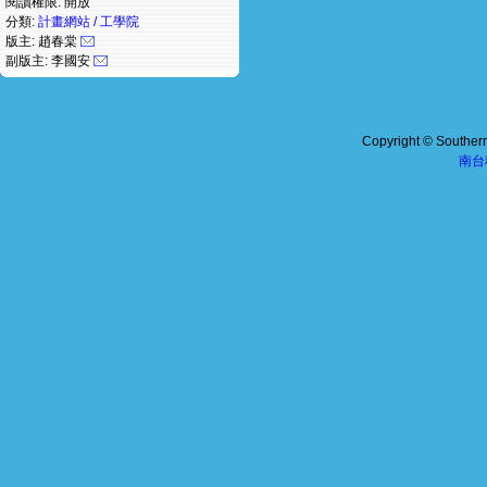
閱讀權限: 開放
分類:
計畫網站 / 工學院
版主: 趙春棠
副版主: 李國安
Copyright © Southern 
南台