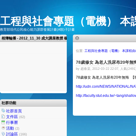
工程與社會專題（電機） 本
教育部現代公民核心能力課群發展計畫(A類)子計畫
相簿輪播 - 2012_11_30 成大講座教授 楊憲東教授 演講 領略空相之美
位置:
工程與社會專題（電機） 本課程
78歲修女 為老人洗尿布20年無
by 趙春棠, 2012-03-22 22:07, 人氣(2491
78歲修女 為老人洗尿布20年無悔 
http://udn.com/NEWS/NATIONAL/NA
http://faculty.stut.edu.tw/~tang/shall
社群功能
社群首頁
文件區
(62)
行事曆
活動
(2)
討論區
(166)