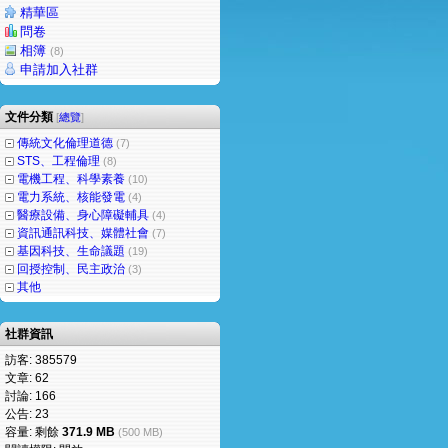
精華區
問卷
相簿
(8)
申請加入社群
文件分類
[
總覽
]
傳統文化倫理道德
(7)
STS、工程倫理
(8)
電機工程、科學素養
(10)
電力系統、核能發電
(4)
醫療設備、身心障礙輔具
(4)
資訊通訊科技、媒體社會
(7)
基因科技、生命議題
(19)
回授控制、民主政治
(3)
其他
社群資訊
訪客: 385579
文章: 62
討論: 166
公告: 23
容量: 剩餘
371.9 MB
(500 MB)