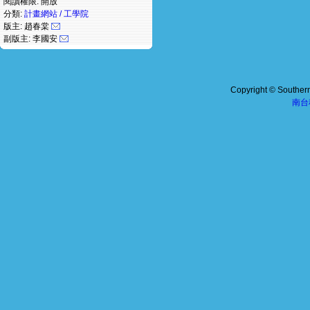
閱讀權限: 開放
分類:
計畫網站 / 工學院
版主: 趙春棠
副版主: 李國安
Copyright © Southern 
南台