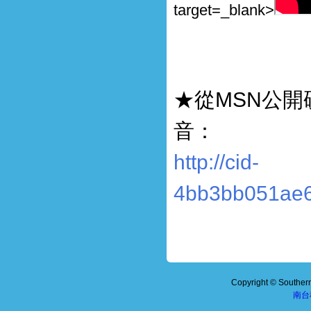
target=_blank>
★從MSN公
音：
http://cid-
4bb3bb051ae69
Copyright © Southern 
南台