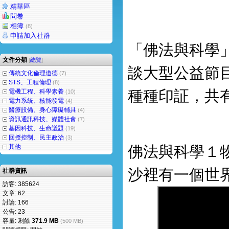
精華區
問卷
相簿
(8)
申請加入社群
「佛法與科學
文件分類
[
總覽
]
談大型公益節
傳統文化倫理道德
(7)
STS、工程倫理
(8)
種種印証，共
電機工程、科學素養
(10)
電力系統、核能發電
(4)
醫療設備、身心障礙輔具
(4)
資訊通訊科技、媒體社會
(7)
基因科技、生命議題
(19)
回授控制、民主政治
(3)
其他
佛法與科學１
沙裡有一個世
社群資訊
訪客: 385624
文章: 62
討論: 166
公告: 23
容量: 剩餘
371.9 MB
(500 MB)