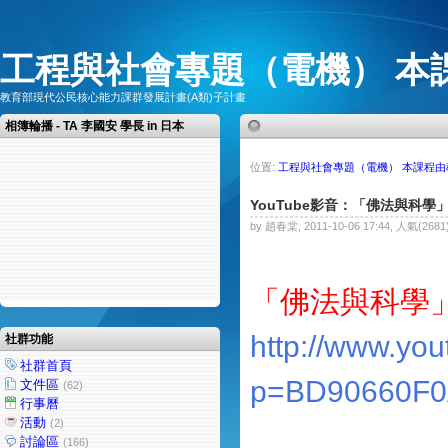
工程與社會專題（電機） 本
教育部現代公民核心能力課群發展計畫(A類)子計畫
相簿輪播 - TA 李國安 學長 in 日本
位置:
工程與社會專題（電機） 本課程
YouTube影音：「佛法與科學
by 趙春棠, 2011-10-06 17:44, 人氣(2681
「佛法與科學
http://www.you
社群功能
社群首頁
p=BD90660F
文件區
(62)
行事曆
活動
(2)
討論區
(166)