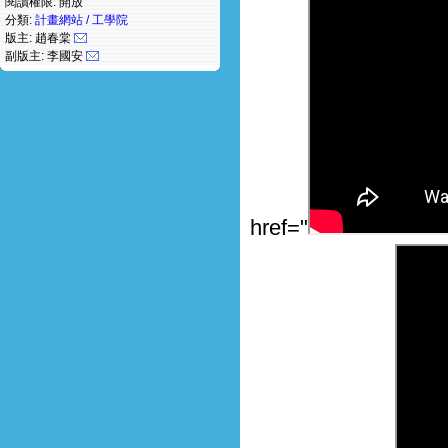
閱讀權限: 開放
分類:
計畫網站 / 工學院
版主: 趙春棠
副版主: 李國安
href="