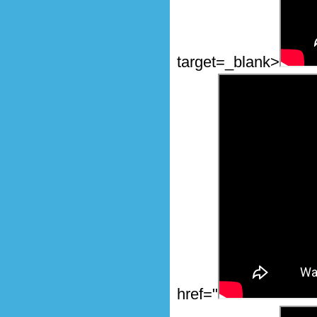
target=_blank>
href="