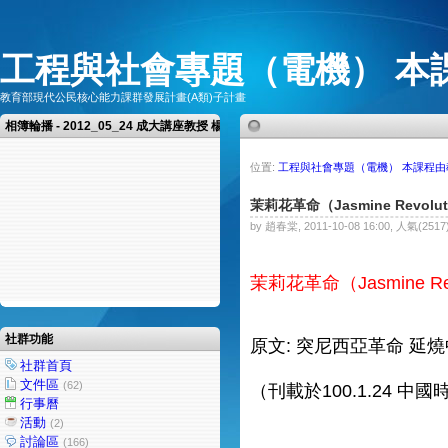
工程與社會專題（電機） 本
教育部現代公民核心能力課群發展計畫(A類)子計畫
相簿輪播 - 2012_05_24 成大講座教授 楊憲東教授 演講
位置:
工程與社會專題（電機） 本課程
茉莉花革命（Jasmine Revolut
by 趙春棠, 2011-10-08 16:00, 人氣(2517
茉莉花革命（Jasmine Rev
社群功能
原文: 突尼西亞革命 延
社群首頁
文件區
(62)
（刊載於100.1.24 中國
行事曆
活動
(2)
討論區
(166)