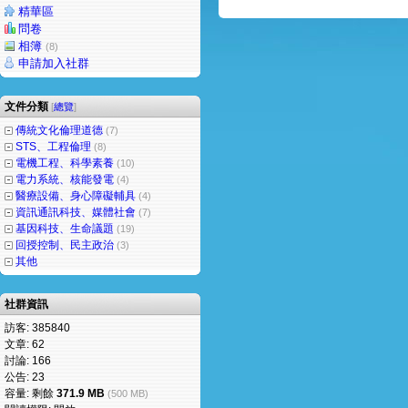
精華區
問卷
相簿
(8)
申請加入社群
文件分類
[
總覽
]
傳統文化倫理道德
(7)
STS、工程倫理
(8)
電機工程、科學素養
(10)
電力系統、核能發電
(4)
醫療設備、身心障礙輔具
(4)
資訊通訊科技、媒體社會
(7)
基因科技、生命議題
(19)
回授控制、民主政治
(3)
其他
社群資訊
訪客: 385840
文章: 62
討論: 166
公告: 23
容量: 剩餘
371.9 MB
(500 MB)