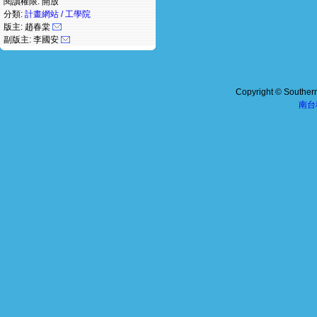
閱讀權限: 開放
分類:
計畫網站 / 工學院
版主: 趙春棠
副版主: 李國安
Copyright © Southern 
南台