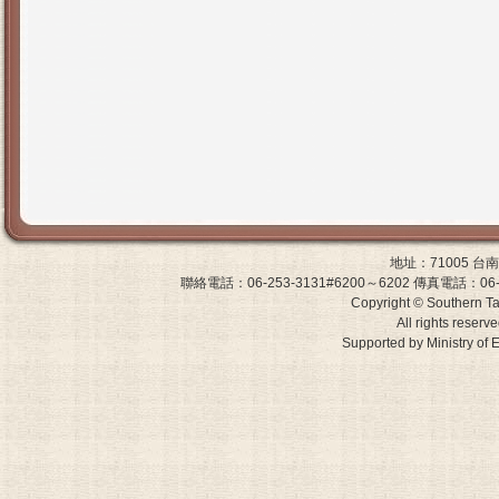
地址：71005 
聯絡電話：06-253-3131#6200～6202 傳真電話：06-243-0
Copyright © Southern Ta
All rights reserv
Supported by Ministry 